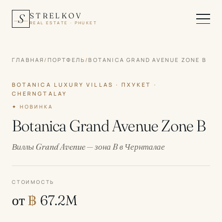
STRELKOV
S
REAL ESTATE · PHUKET
ГЛАВНАЯ
/
ПОРТФЕЛЬ
/
BOTANICA GRAND AVENUE ZONE B
BOTANICA LUXURY VILLAS · ПХУКЕТ ·
CHERNGTALAY
✦ НОВИНКА
Botanica Grand Avenue Zone B
Виллы Grand Avenue — зона B в Чернталае
СТОИМОСТЬ
от
฿
67.2M