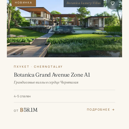
НОВИНКА
Botanica Luxury Villas
ПХУКЕТ · CHERNGTALAY
Botanica Grand Avenue Zone A1
Грандиозные виллы в сердце Чернталая
4–5 спален
฿
58.1M
ПОДРОБНЕЕ →
ОТ