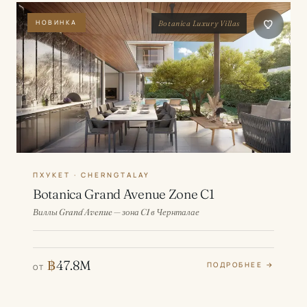
НОВИНКА
Botanica Luxury Villas
ПХУКЕТ · CHERNGTALAY
Botanica Grand Avenue Zone C1
Виллы Grand Avenue — зона C1 в Чернталае
฿
47.8M
ПОДРОБНЕЕ →
ОТ