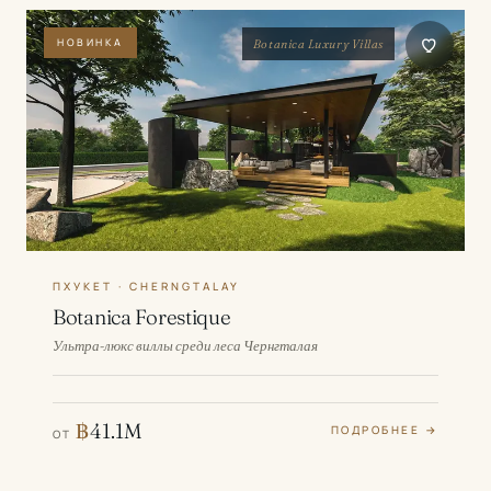
НОВИНКА
Botanica Luxury Villas
ПХУКЕТ · CHERNGTALAY
Botanica Forestique
Ультра-люкс виллы среди леса Чернгталая
฿
41.1M
ПОДРОБНЕЕ →
ОТ