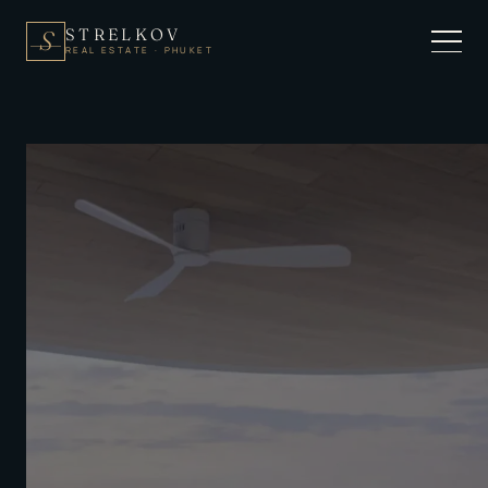
STRELKOV
S
REAL ESTATE · PHUKET