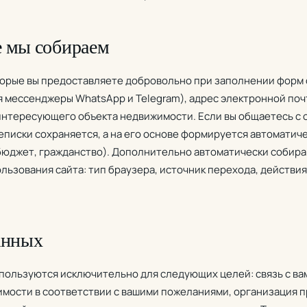
е мы собираем
орые вы предоставляете добровольно при заполнении форм о
 мессенджеры WhatsApp и Telegram), адрес электронной почт
интересующего объекта недвижимости. Если вы общаетесь с 
еписки сохраняется, а на его основе формируется автоматич
бюджет, гражданство). Дополнительно автоматически собир
льзования сайта: тип браузера, источник перехода, действия
данных
ользуются исключительно для следующих целей: связь с вам
мости в соответствии с вашими пожеланиями, организация 