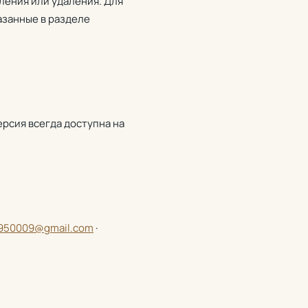
ления или удаления. Для
азанные в разделе
ерсия всегда доступна на
950009@gmail.com
·