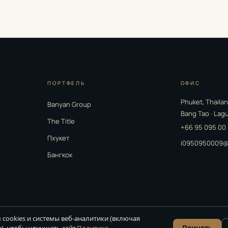
ПОРТФЕЛЬ
ОФИС
Phuket, Thaila
Banyan Group
Bang Tao · Lag
The Title
+66 95 095 00
Пхукет
i0950950009@
Бангкок
cookies и системы веб-аналитики (включая