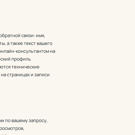
братной связи: имя,
ы, а также текст вашего
онлайн-консультантом на
еский профиль
аются технические
 на страницах и записи
и по вашему запросу,
просмотров,