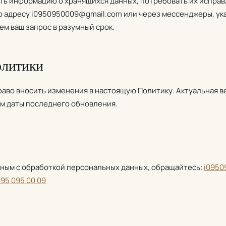
ть информацию о хранящихся данных, потребовать их исправ
по адресу i0950950009@gmail.com или через мессенджеры, ук
ем ваш запрос в разумный срок.
олитики
раво вносить изменения в настоящую Политику. Актуальная в
ем даты последнего обновления.
нным с обработкой персональных данных, обращайтесь:
i0950
 95 095 00 09