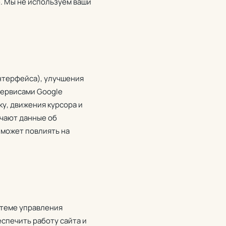
. Мы не используем ваши
нтерфейса), улучшения
сервисами Google
ку, движения курсора и
учают данные об
 может повлиять на
стеме управления
спечить работу сайта и