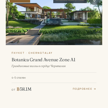
ПХУКЕТ · CHERNGTALAY
Botanica Grand Avenue Zone A1
Грандиозные виллы в сердце Чернталая
4–5 спален
฿
58.1M
ПОДРОБНЕЕ →
ОТ