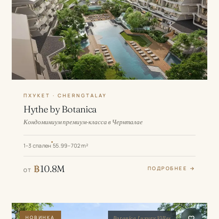
ПХУКЕТ · CHERNGTALAY
Hythe by Botanica
Кондоминиум премиум-класса в Чернталае
1–3 спален
55.99–702 m²
฿
10.8M
ПОДРОБНЕЕ →
ОТ
НОВИНКА
Botanica Luxury Villas