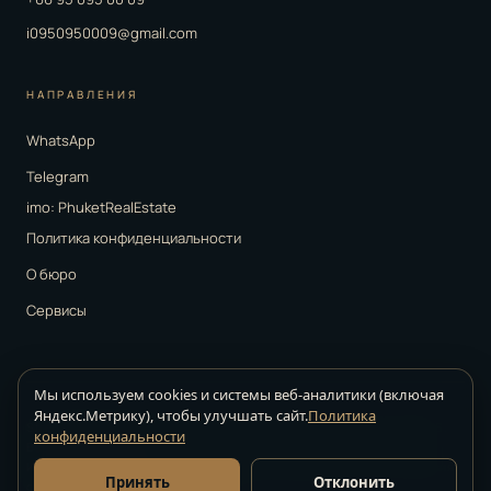
i0950950009@gmail.com
НАПРАВЛЕНИЯ
WhatsApp
Telegram
imo: PhuketRealEstate
Политика конфиденциальности
О бюро
Сервисы
Мы используем cookies и системы веб-аналитики (включая
Яндекс.Метрику), чтобы улучшать сайт.
Политика
Strelkov Real Estate ·
агентство недвижимости на Пхукете · © 2026.
конфиденциальности
Все права защищены
Информация на сайте носит справочный характер. Точные условия
Принять
Отклонить
сделок уточняются у куратора.