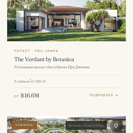
ПХУКЕТ · PRU JAMPA
The Verdant by Botanica
Роскошные виллы с бассейном в Пру Джампа
3 спальни
от 250 m²
฿
16.6M
ПОДРОБНЕЕ →
ОТ
НОВИНКА
Botanica Luxury Villas