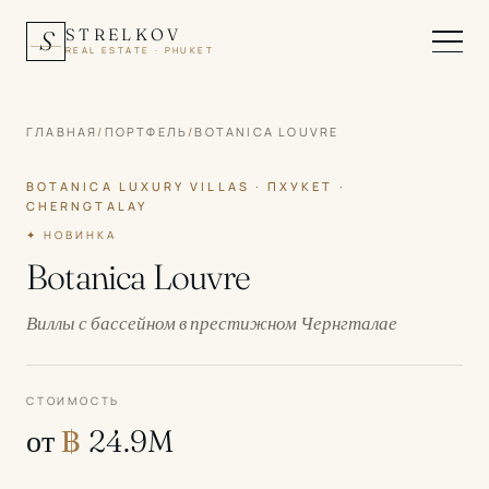
STRELKOV
S
REAL ESTATE · PHUKET
ГЛАВНАЯ
/
ПОРТФЕЛЬ
/
BOTANICA LOUVRE
BOTANICA LUXURY VILLAS · ПХУКЕТ ·
CHERNGTALAY
✦ НОВИНКА
Botanica Louvre
Виллы с бассейном в престижном Чернгталае
СТОИМОСТЬ
от
฿
24.9M