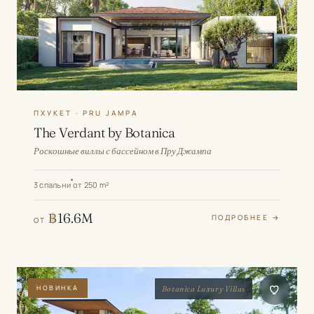
ПХУКЕТ · PRU JAMPA
The Verdant by Botanica
Роскошные виллы с бассейном в Пру Джампа
3 спальни
от 250 m²
฿
16.6M
ПОДРОБНЕЕ →
ОТ
НОВИНКА
Botanica Luxury Villas