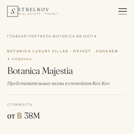
STRELKOV
S
REAL ESTATE · PHUKET
ГЛАВНАЯ
/
ПОРТФЕЛЬ
/
BOTANICA MAJESTIA
BOTANICA LUXURY VILLAS · ПХУКЕТ · KOHKAEW
✦ НОВИНКА
Botanica Majestia
Представительные виллы в спокойном Кох Кео
СТОИМОСТЬ
от
฿
38M