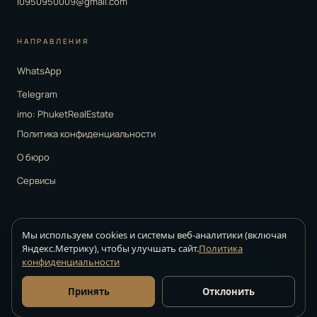
i0950950009@gmail.com
НАПРАВЛЕНИЯ
WhatsApp
Telegram
imo: PhuketRealEstate
Политика конфиденциальности
О бюро
Сервисы
Мы используем cookies и системы веб-аналитики (включая
Яндекс.Метрику), чтобы улучшать сайт.
Политика
Strelkov Real Estate ·
агентство недвижимости на Пхукете · © 2026.
конфиденциальности
Все права защищены
Информация на сайте носит справочный характер. Точные условия
Принять
Отклонить
сделок уточняются у куратора.