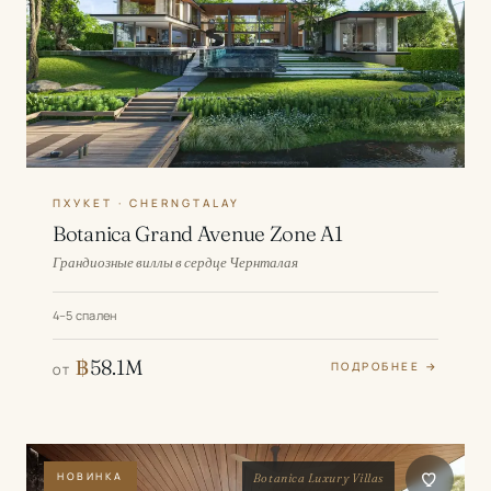
ПХУКЕТ · CHERNGTALAY
Botanica Grand Avenue Zone A1
Грандиозные виллы в сердце Чернталая
4–5 спален
฿
58.1M
ПОДРОБНЕЕ →
ОТ
НОВИНКА
Botanica Luxury Villas