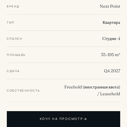
Next Point
БРЕНД
Квартира
ТИП
Студии–4
СПАЛЕН
35–195 m²
ПЛОЩАДЬ
Q4 2027
СДАЧА
Freehold (иностранная квота)
СОБСТВЕННОСТЬ
/ Leasehold
→
ХОЧУ НА ПРОСМОТР