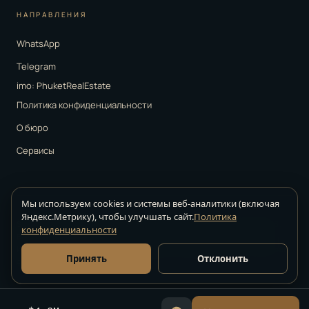
НАПРАВЛЕНИЯ
WhatsApp
Telegram
imo: PhuketRealEstate
Политика конфиденциальности
О бюро
Сервисы
Мы используем cookies и системы веб-аналитики (включая
Яндекс.Метрику), чтобы улучшать сайт.
Политика
Strelkov Real Estate ·
агентство недвижимости на Пхукете · © 2026.
конфиденциальности
Все права защищены
Информация на сайте носит справочный характер. Точные условия
Принять
Отклонить
сделок уточняются у куратора.