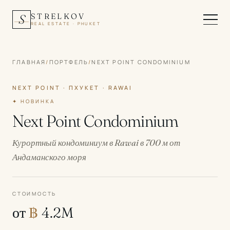
STRELKOV
S
REAL ESTATE · PHUKET
ГЛАВНАЯ
/
ПОРТФЕЛЬ
/
NEXT POINT CONDOMINIUM
NEXT POINT · ПХУКЕТ · RAWAI
✦ НОВИНКА
Next Point Condominium
Курортный кондоминиум в Rawai в 700 м от
Андаманского моря
СТОИМОСТЬ
от
฿
4.2M