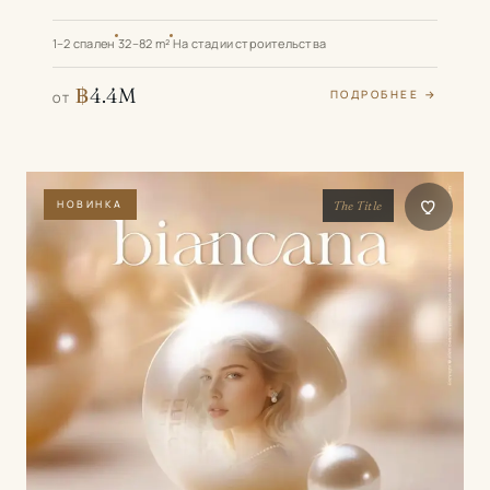
1–2 спален
32–82 m²
На стадии строительства
฿
4.4M
ПОДРОБНЕЕ →
ОТ
НОВИНКА
The Title