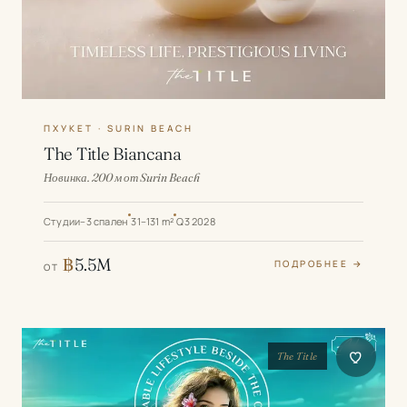
ПХУКЕТ · SURIN BEACH
The Title Biancana
Новинка. 200 м от Surin Beach
Студии–3 спален
31–131 m²
Q3 2028
฿
5.5M
ПОДРОБНЕЕ →
ОТ
The Title