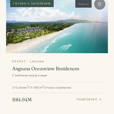
ГОТОВО К ЗАСЕЛЕНИЮ
Angsana
ПХУКЕТ · LAGUNA
Angsana Oceanview Residences
С видом на лагуну и море
2–3 спален
173–395 m²
Готово к заселению
฿
84.94M
ПОДРОБНЕЕ →