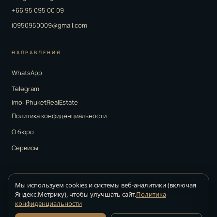
+66 95 095 00 09
i0950950009@gmail.com
НАПРАВЛЕНИЯ
WhatsApp
Telegram
imo: PhuketRealEstate
Политика конфиденциальности
О бюро
Сервисы
Мы используем cookies и системы веб-аналитики (включая
Яндекс.Метрику), чтобы улучшать сайт.
Политика
Strelkov Real Estate ·
агентство недвижимости на Пхукете · © 2026.
конфиденциальности
Все права защищены
Информация на сайте носит справочный характер. Точные условия