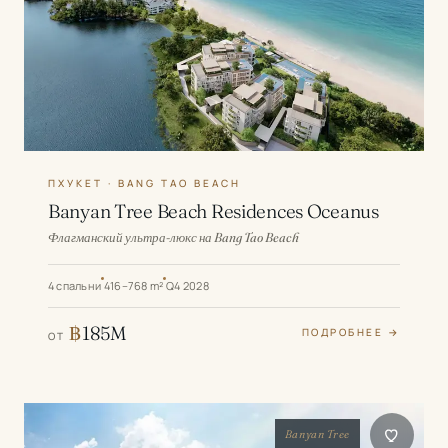
ПХУКЕТ · BANG TAO BEACH
Banyan Tree Beach Residences Oceanus
Флагманский ультра-люкс на Bang Tao Beach
4 спальни
416–768 m²
Q4 2028
฿
185M
ПОДРОБНЕЕ →
ОТ
Banyan Tree